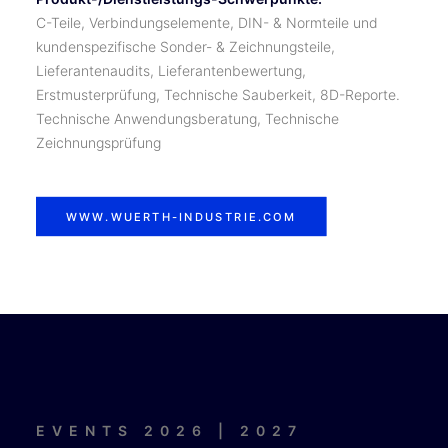
C-Teile, Verbindungselemente, DIN- & Normteile und
kundenspezifische Sonder- & Zeichnungsteile,
Lieferantenaudits, Lieferantenbewertung,
Erstmusterprüfung, Technische Sauberkeit, 8D-Reporte.
Technische Anwendungsberatung, Technische
Zeichnungsprüfung
WWW.WUERTH-INDUSTRIE.COM
EVENTS 2026 | 2027